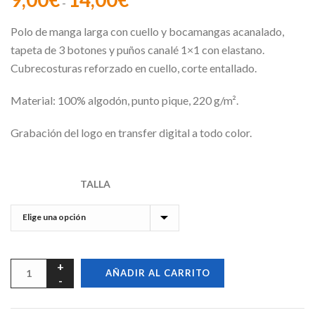
-
de
Polo de manga larga con cuello y bocamangas acanalado,
precios:
tapeta de 3 botones y puños canalé 1×1 con elastano.
desde
Cubrecosturas reforzado en cuello, corte entallado.
9,00€
hasta
Material: 100% algodón, punto pique, 220 g/m².
14,00€
Grabación del logo en transfer digital a todo color.
TALLA
AÑADIR AL CARRITO