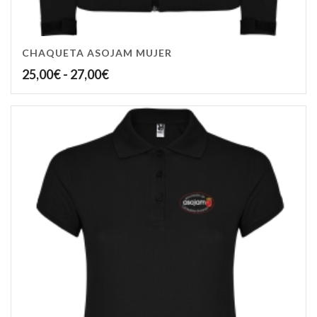
CHAQUETA ASOJAM MUJER
Rango
25,00
€
-
27,00
€
de
precios:
desde
25,00€
hasta
27,00€