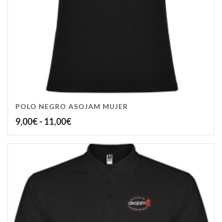
POLO NEGRO ASOJAM MUJER
Rango
9,00
€
-
11,00
€
de
precios:
desde
9,00€
hasta
11,00€