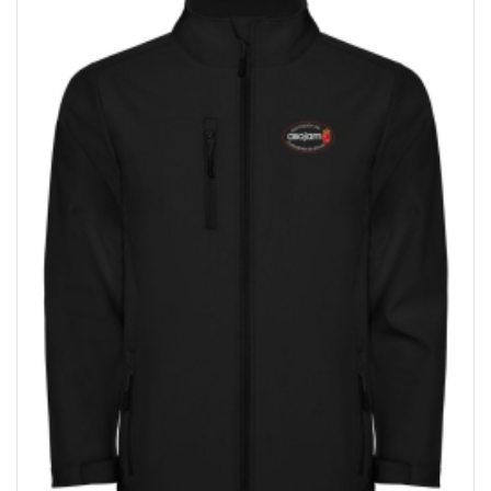
desde
9,00€
hasta
12,00€